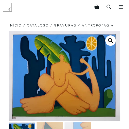
Pular
M
para
o
conteúdo
INÍCIO
/
CATÁLOGO
/
GRAVURAS
/ ANTROPOFAGIA