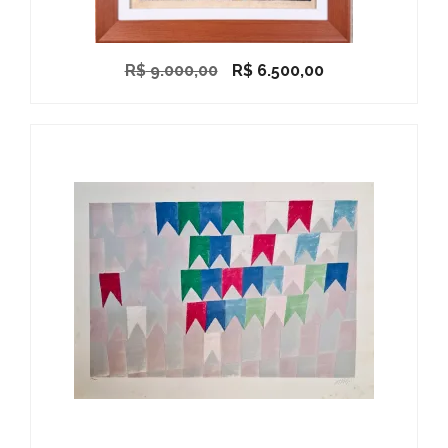
O
O
R$
9.000,00
R$
6.500,00
preço
preço
original
atual
era:
é:
R$ 9.000,00.
R$ 6.500,00.