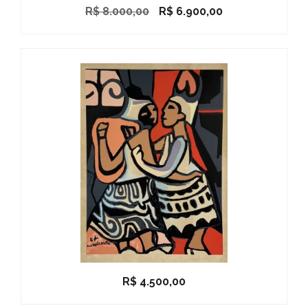
O
O
R$
8.000,00
R$
6.900,00
preço
preço
original
atual
era:
é:
R$ 8.000,00.
R$ 6.900,00.
R$
4.500,00