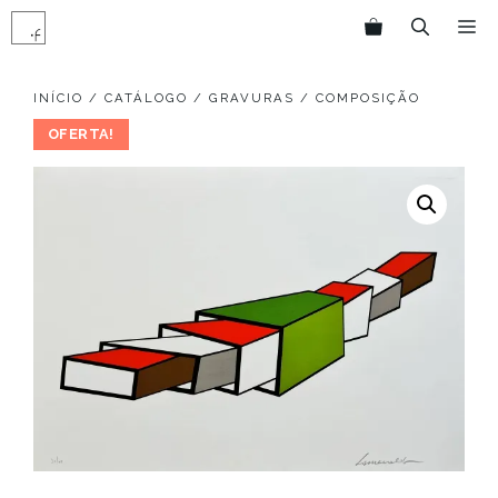
Pular
M
para
o
conteúdo
INÍCIO
/
CATÁLOGO
/
GRAVURAS
/ COMPOSIÇÃO
OFERTA!