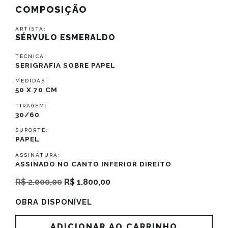
COMPOSIÇÃO
ARTISTA:
SÉRVULO ESMERALDO
TÉCNICA:
SERIGRAFIA SOBRE PAPEL
MEDIDAS:
50 X 70 CM
TIRAGEM:
30/60
SUPORTE:
PAPEL
ASSINATURA:
ASSINADO NO CANTO INFERIOR DIREITO
O
O
R$
2.000,00
R$
1.800,00
preço
preço
OBRA DISPONÍVEL
original
atual
era:
é:
Composição
ADICIONAR AO CARRINHO