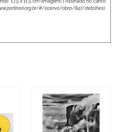
dindo 17,5 x 11,5 cm (imagem) | Assinado no canto
ww.portinari.org.br/#/acervo/obra/847/detalhes
).