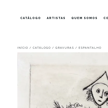
Pular
para
o
CATÁLOGO
ARTISTAS
QUEM SOMOS
C
conteúdo
INÍCIO
/
CATÁLOGO
/
GRAVURAS
/ ESPANTALHO