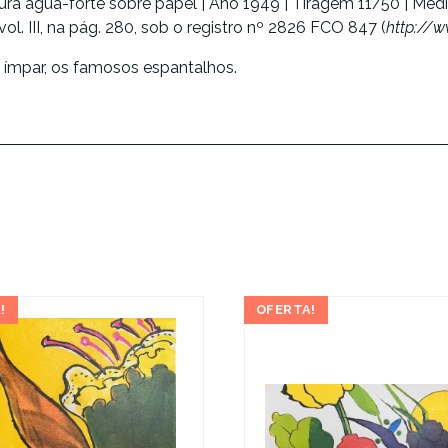
vura água-forte sobre papel | Ano 1949 | Tiragem 11/50 | Me
ol. III, na pág. 280, sob o registro nº 2826 FCO 847 (
http://w
a ímpar, os famosos espantalhos.
!
OFERTA!