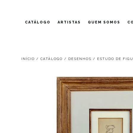
Pular
para
o
CATÁLOGO
ARTISTAS
QUEM SOMOS
C
conteúdo
INÍCIO
/
CATÁLOGO
/
DESENHOS
/ ESTUDO DE FIG