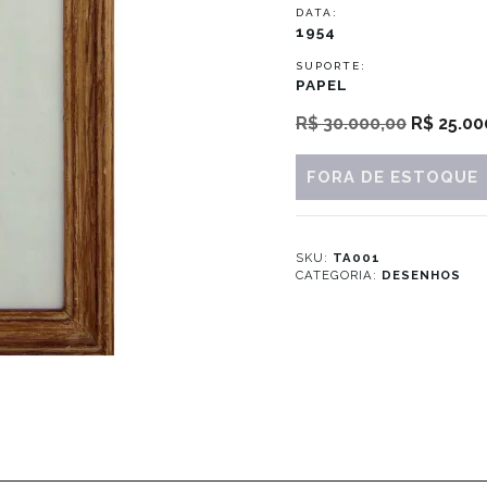
DATA:
1954
SUPORTE:
PAPEL
O
R$
30.000,00
R$
25.00
preço
original
FORA DE ESTOQUE
era:
R$ 30.00
SKU:
TA001
CATEGORIA:
DESENHOS