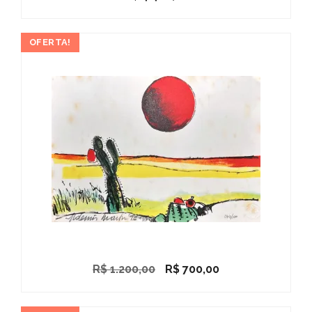
OFERTA!
O
O
R$
1.200,00
R$
700,00
preço
preço
original
atual