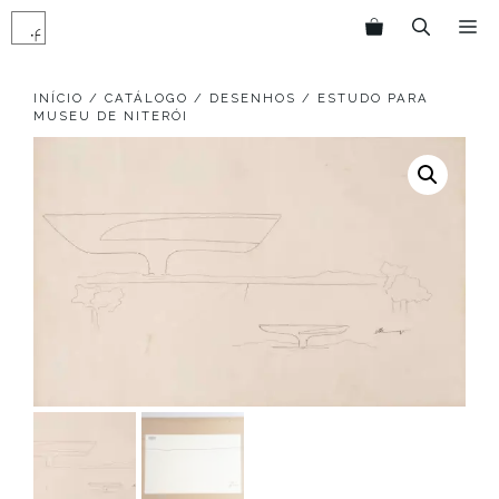
Pular
M
para
o
conteúdo
INÍCIO
/
CATÁLOGO
/
DESENHOS
/ ESTUDO PARA
MUSEU DE NITERÓI