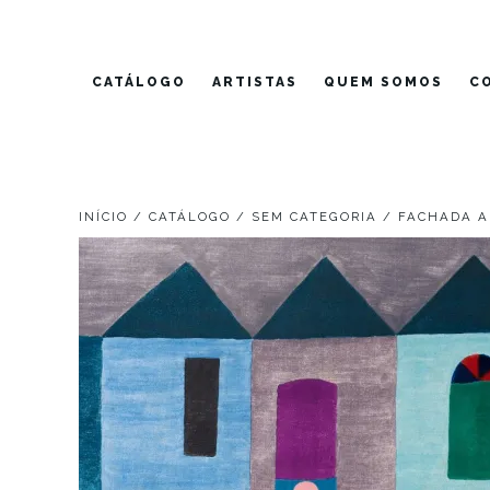
Pular
para
o
CATÁLOGO
ARTISTAS
QUEM SOMOS
C
conteúdo
INÍCIO
/
CATÁLOGO
/
SEM CATEGORIA
/ FACHADA 