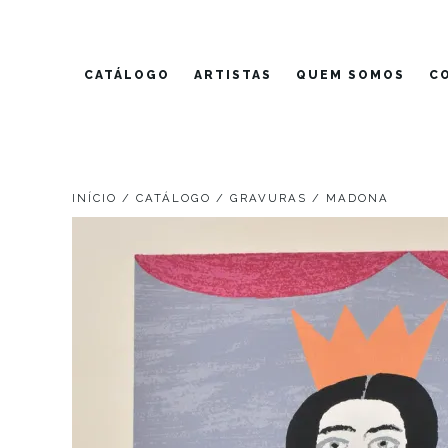
Pular
para
o
CATÁLOGO
ARTISTAS
QUEM SOMOS
C
conteúdo
INÍCIO
/
CATÁLOGO
/
GRAVURAS
/ MADONA