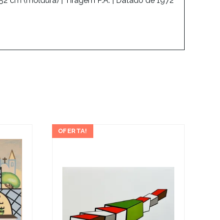
52 cm (moldura) | Tiragem P.A. | Datado de 1972
OFERTA!