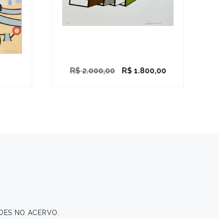
O
O
R$
2.000,00
R$
1.800,00
preço
preço
original
atual
era:
é:
R$ 2.000,00.
R$ 1.800,00.
DES NO ACERVO.