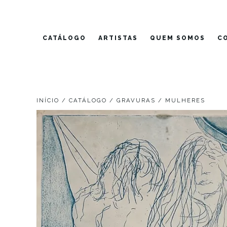
Pular
para
o
CATÁLOGO
ARTISTAS
QUEM SOMOS
C
conteúdo
INÍCIO
/
CATÁLOGO
/
GRAVURAS
/ MULHERES