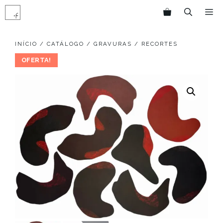
Pular
M
para
o
conteúdo
INÍCIO
/
CATÁLOGO
/
GRAVURAS
/ RECORTES
OFERTA!