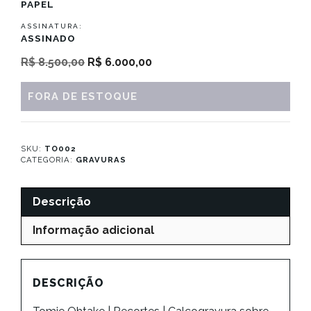
PAPEL
ASSINATURA:
ASSINADO
O
O
R$
8.500,00
R$
6.000,00
preço
preço
original
atual
FORA DE ESTOQUE
era:
é:
R$ 8.500,00.
R$ 6.000,00.
SKU:
TO002
CATEGORIA:
GRAVURAS
Descrição
Informação adicional
DESCRIÇÃO