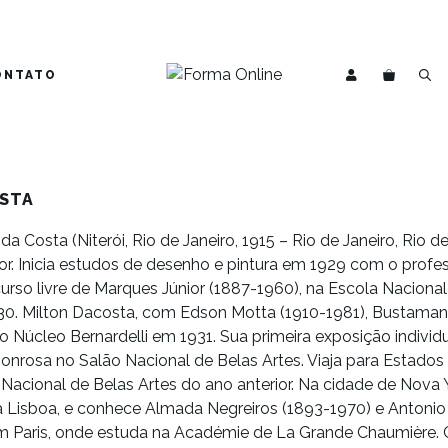
ONTATO
STA
a Costa (Niterói, Rio de Janeiro, 1915 – Rio de Janeiro, Rio de 
ador. Inicia estudos de desenho e pintura em 1929 com o prof
urso livre de
Marques Júnior (1887-1960)
, na Escola Naciona
30. Milton Dacosta, com
Edson Motta (1910-1981)
,
Bustamant
 o
Núcleo Bernardelli
em 1931. Sua primeira exposição individ
nrosa no Salão Nacional de Belas Artes. Viaja para Estado
 Nacional de Belas Artes do ano anterior. Na cidade de Nova 
a Lisboa, e conhece Almada Negreiros (1893-1970) e Antonio 
em Paris, onde estuda na
Académie de La Grande Chaumière
.