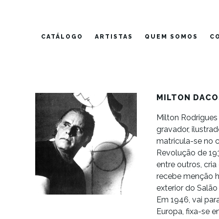
Pular
para
o
CATÁLOGO
ARTISTAS
QUEM SOMOS
C
conteúdo
MILTON DACO
Milton Rodrigues d
gravador, ilustr
matricula-se no c
Revolução de 19
entre outros, cria
recebe menção ho
exterior do Salão
Em 1946, vai par
Europa, fixa-se 