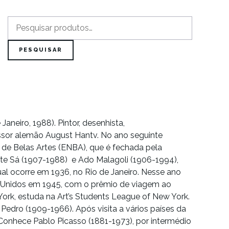
Pesquisar
por:
PESQUISAR
Janeiro, 1988). Pintor, desenhista,
essor alemão August Hantv. No ano seguinte
l de Belas Artes (ENBA), que é fechada pela
e Sá (1907-1988)
e
Ado Malagoli (1906-1994)
,
ual ocorre em 1936, no Rio de Janeiro. Nesse ano
s Unidos em 1945, com o prêmio de viagem ao
York, estuda na Art’s Students League of New York.
Pedro (1909-1966). Após visita a vários países da
 Conhece Pablo Picasso (1881-1973), por intermédio